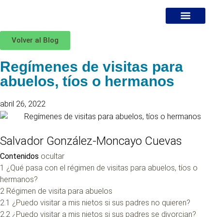
Volver al Blog
¿DÓNDE ESTOY?
MIS SERVICIOS
ESPECIALISTA EN DIVORCI
BLOG JURÍDICO
Regímenes de visitas para
abuelos, tíos o hermanos
abril 26, 2022
Salvador González-Moncayo Cuevas
Contenidos
ocultar
1
¿Qué pasa con el régimen de visitas para abuelos, tíos o
hermanos?
2
Régimen de visita para abuelos
2.1
¿Puedo visitar a mis nietos si sus padres no quieren?
2.2
¿Puedo visitar a mis nietos si sus padres se divorcian?