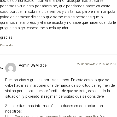
tipo de comunicacion con ella, el señor diceque mas adelante
podamos verla pero por ahora no, que podriamos hacer en enste
caso porque mi sobrina pide vernos y visitarnos pero en la manipula
psicologicamente diciendo que somo malas personas que lo
quremos meter preso y ella se asusta y no sabe que hacer cuando le
preguntan algo. espero me pueda ayudar.
gracias
Responder
22 de enero de 2023 a las 20:35
Admin SGM
dice:
Buenos dias y gracias por escribirnos. En este caso lo que se
debe hacer es interponer una demanda de solicitud de régimen de
visitas para tios/abuelos/familiar de que se trate, explicando la
situación, y pidiendo el régimen de visitas que se considere.
Si necesitas más información, no dudes en contactar con
nosotros:
https://www.gonzalezmoncayoabogado.com/consultas/
«>: