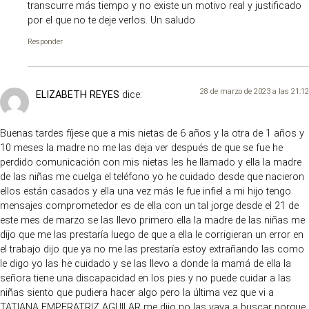
transcurre más tiempo y no existe un motivo real y justificado
por el que no te deje verlos. Un saludo
Responder
28 de marzo de 2023 a las 21:12
ELIZABETH REYES
dice:
Buenas tardes fíjese que a mis nietas de 6 años y la otra de 1 años y
10 meses la madre no me las deja ver después de que se fue he
perdido comunicación con mis nietas les he llamado y ella la madre
de las niñas me cuelga el teléfono yo he cuidado desde que nacieron
ellos están casados y ella una vez más le fue infiel a mi hijo tengo
mensajes comprometedor es de ella con un tal jorge desde el 21 de
este mes de marzo se las llevo primero ella la madre de las niñas me
dijo que me las prestaría luego de que a ella le corrigieran un error en
el trabajo dijo que ya no me las prestaría estoy extrañando las como
le digo yo las he cuidado y se las llevo a donde la mamá de ella la
señora tiene una discapacidad en los pies y no puede cuidar a las
niñas siento que pudiera hacer algo pero la última vez que vi a
TATIANA EMPERATRIZ AGUILAR me dijo no las vaya a buscar porque