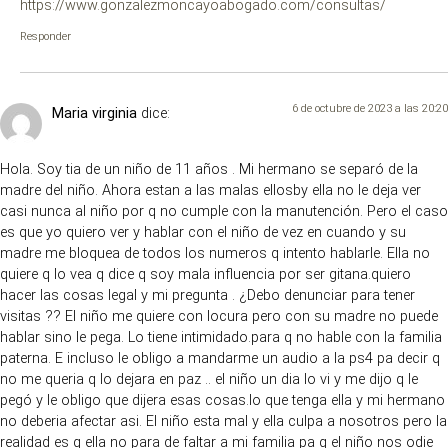
https://www.gonzalezmoncayoabogado.com/consultas/
Responder
6 de octubre de 2023 a las 20:20
Maria virginia
dice:
Hola. Soy tia de un niño de 11 años . Mi hermano se separó de la
madre del niño. Ahora estan a las malas ellosby ella no le deja ver
casi nunca al niño por q no cumple con la manutención. Pero el caso
es que yo quiero ver y hablar con el niño de vez en cuando y su
madre me bloquea de todos los numeros q intento hablarle. Ella no
quiere q lo vea q dice q soy mala influencia por ser gitana.quiero
hacer las cosas legal y mi pregunta . ¿Debo denunciar para tener
visitas ?? El niño me quiere con locura pero con su madre no puede
hablar sino le pega. Lo tiene intimidado.para q no hable con la familia
paterna. E incluso le obligo a mandarme un audio a la ps4 pa decir q
no me queria q lo dejara en paz .. el niño un dia lo vi y me dijo q le
pegó y le obligo que dijera esas cosas.lo que tenga ella y mi hermano
no deberia afectar asi. El niño esta mal y ella culpa a nosotros pero la
realidad es q ella no para de faltar a mi familia pa q el niño nos odie