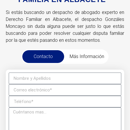
Si estás buscando un despacho de abogado experto en
Derecho Familiar en Albacete, el despacho Gonzáles
Moncayo sin duda alguna puede ser justo lo que estás
buscando para poder resolver cualquier disputa familiar
por la que estés pasando en estos momentos.
Contacto
Más Información
Despacho:
667 566 264
Móvil:
633 327 060
Email:
contacto@gonzalezmoncayoabogado.com
Despacho de Abogados en Albacete
C/ Concepción, 18 – Entreplanta 3 – C.P. 02001 –
Albacete
Despacho de Abogados en Almansa
C/ Corredera 24, 1ª Planta – C.P. 02640 Almansa