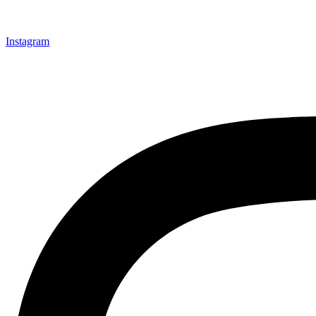
Instagram