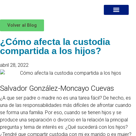
Volver al Blog
¿DÓNDE ESTOY?
MIS SERVICIOS
ESPECIALISTA EN DIVORCI
BLOG JURÍDICO
¿Cómo afecta la custodia
compartida a los hijos?
abril 28, 2022
Salvador González-Moncayo Cuevas
¿A que ser padre o madre no es una tarea fácil? De hecho, es
una de las responsabilidades más difíciles de afrontar cuando
se forma una familia. Por eso, cuando se tienen hijos y se
produce una separación o divorcio en la relación la principal
pregunta y tema de interés es: ¿Qué sucederá con los hijos?
¿Tendré que compartir custodia con mi ex marido o ex mujer?