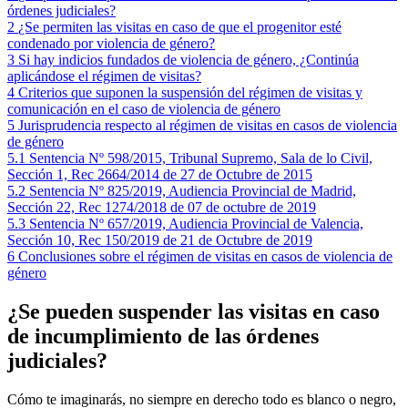
órdenes judiciales?
2
¿Se permiten las visitas en caso de que el progenitor esté
condenado por violencia de género?
3
Si hay indicios fundados de violencia de género, ¿Continúa
aplicándose el régimen de visitas?
4
Criterios que suponen la suspensión del régimen de visitas y
comunicación en el caso de violencia de género
5
Jurisprudencia respecto al régimen de visitas en casos de violencia
de género
5.1
Sentencia Nº 598/2015, Tribunal Supremo, Sala de lo Civil,
Sección 1, Rec 2664/2014 de 27 de Octubre de 2015
5.2
Sentencia Nº 825/2019, Audiencia Provincial de Madrid,
Sección 22, Rec 1274/2018 de 07 de octubre de 2019
5.3
Sentencia Nº 657/2019, Audiencia Provincial de Valencia,
Sección 10, Rec 150/2019 de 21 de Octubre de 2019
6
Conclusiones sobre el régimen de visitas en casos de violencia de
género
¿Se pueden suspender las visitas en caso
de incumplimiento de las órdenes
judiciales?
Cómo te imaginarás, no siempre en derecho todo es blanco o negro,