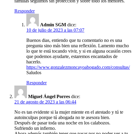
familias seguimos sin protección y sobre todo los menores.
Responder
Admin SGM
dice:
10 de julio de 2023 a las 07:07
Buenos dias, entiendo que tu comentario no es una
pregunta sino más bien una reflexión. Lamento mucho
lo que te está tocando vivir, y si en alguna ocasión crees
que podemos ayudarte, estaremos encantados de
hacerlo.
https://www.gonzalezmoncayoabogado.com/consultas/
Saludos
Responder
Miguel Ángel Porres
dice:
21 de agosto de 2023 a las 06:44
No es tan evidente si la mujer miente en el atestado y tú te
autoinculpas porque tú abogada no te asesora bien.
Después de pasar toda una noche en los calabozos.
Sufriendo un infierno.
Ahora además también tener que pasar por no poder ver a tu