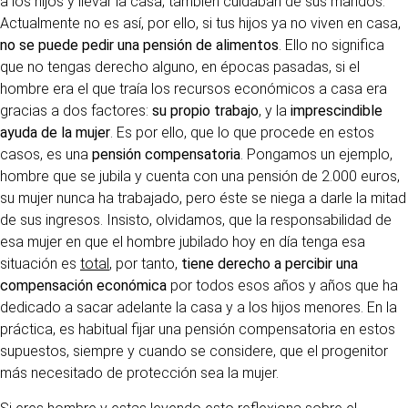
a los hijos y llevar la casa, también cuidaban de sus maridos.
Actualmente no es así, por ello, si tus hijos ya no viven en casa,
no se puede pedir una pensión de alimentos
. Ello no significa
que no tengas derecho alguno, en épocas pasadas, si el
hombre era el que traía los recursos económicos a casa era
gracias a dos factores:
su propio trabajo
, y la
imprescindible
ayuda de la mujer
. Es por ello, que lo que procede en estos
casos, es una
pensión compensatoria
. Pongamos un ejemplo,
hombre que se jubila y cuenta con una pensión de 2.000 euros,
su mujer nunca ha trabajado, pero éste se niega a darle la mitad
de sus ingresos. Insisto, olvidamos, que la responsabilidad de
esa mujer en que el hombre jubilado hoy en día tenga esa
situación es
total
, por tanto,
tiene derecho a percibir una
compensación económica
por todos esos años y años que ha
dedicado a sacar adelante la casa y a los hijos menores. En la
práctica, es habitual fijar una pensión compensatoria en estos
supuestos, siempre y cuando se considere, que el progenitor
más necesitado de protección sea la mujer.