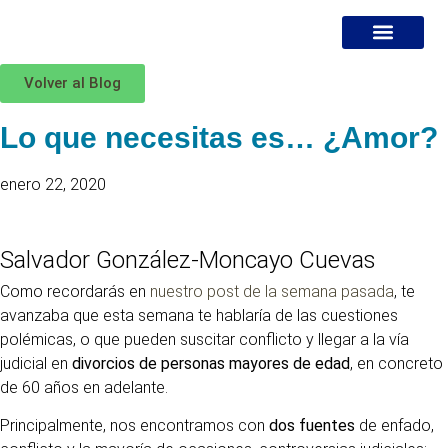
Volver al Blog
¿DÓNDE ESTOY?
MIS SERVICIOS
ESPECIALISTA EN DIVORCI
BLOG JURÍDICO
Lo que necesitas es… ¿Amor?
enero 22, 2020
Salvador González-Moncayo Cuevas
Como recordarás en
nuestro post de la semana pasada
, te
avanzaba que esta semana te hablaría de las cuestiones
polémicas, o que pueden suscitar conflicto y llegar a la vía
judicial en
divorcios de personas mayores de edad
, en concreto
de 60 años en adelante.
Principalmente, nos encontramos con
dos fuentes
de enfado,