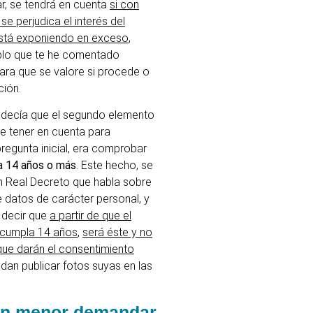
r, se tendrá en cuenta
si con
se perjudica el interés del
está exponiendo en exceso
,
plo que te he comentado
ara que se valore si procede o
ción.
e decía que el segundo elemento
e tener en cuenta para
regunta inicial, era comprobar
ía 14 años o más
. Este hecho, se
n Real Decreto que habla sobre
e datos de carácter personal, y
 decir que
a partir de que el
cumpla 14 años
,
será éste y no
que darán el consentimiento
dan publicar fotos suyas en las
n menor demandar