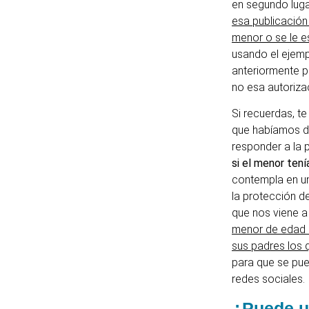
en segundo luga
esa publicación 
menor o se le 
usando el ejem
anteriormente p
no esa autoriza
Si recuerdas, t
que habíamos d
responder a la p
si el menor ten
contempla en u
la protección d
que nos viene a
menor de edad 
sus padres los 
para que se pue
redes sociales.
¿Puede u