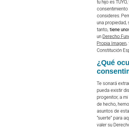
tu hijo es TUYO,
consentimiento 
consideres. Per
una propiedad, 
tanto,
tiene uno
un
Derecho Fund
Propia Imagen
,
Constitución Es
¿Qué ocur
consenti
Te sonará extra
pueda existir di
progenitor, a mi
de hecho, hemos
asuntos de esta
“suerte” para aq
valer su Derecho,