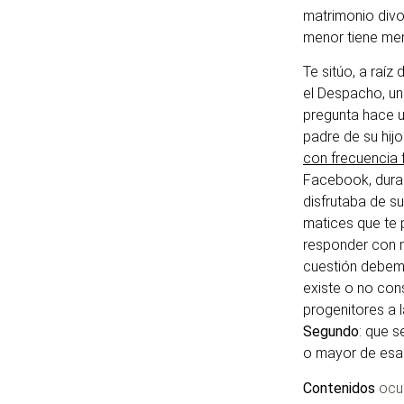
matrimonio divo
menor tiene me
Te sitúo, a raíz
el Despacho, un
pregunta hace u
padre de su hij
con frecuencia f
Facebook, duran
disfrutaba de s
matices que te 
responder con 
cuestión debem
existe o no con
progenitores a l
Segundo
: que 
o mayor de esa
Contenidos
ocul