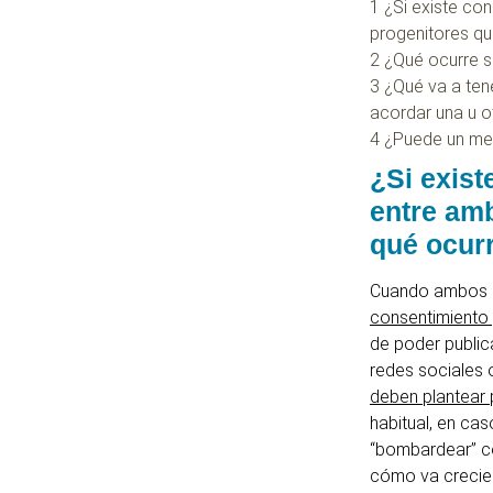
1
¿Si existe co
progenitores qu
2
¿Qué ocurre s
3
¿Qué va a ten
acordar una u o
4
¿Puede un me
¿Si exist
entre am
qué ocur
Cuando ambos 
consentimiento
de poder publica
redes sociales 
deben plantear
habitual, en ca
“bombardear” c
cómo va crecien