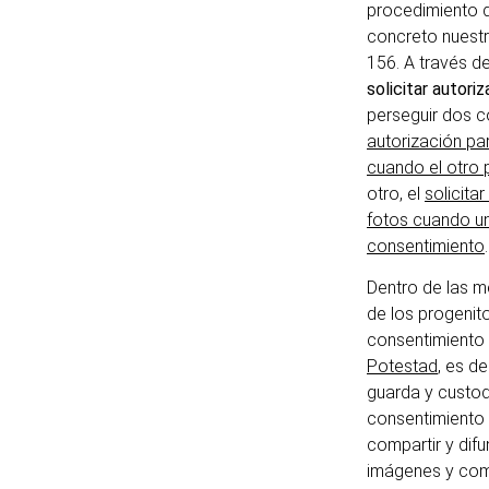
procedimiento de
concreto nuestro
156. A través d
solicitar autoriz
perseguir dos c
autorización par
cuando el otro 
otro, el
solicita
fotos cuando un
consentimiento
.
Dentro de las m
de los progenito
consentimiento i
Potestad
, es de
guarda y custodi
consentimiento 
compartir y difu
imágenes y com