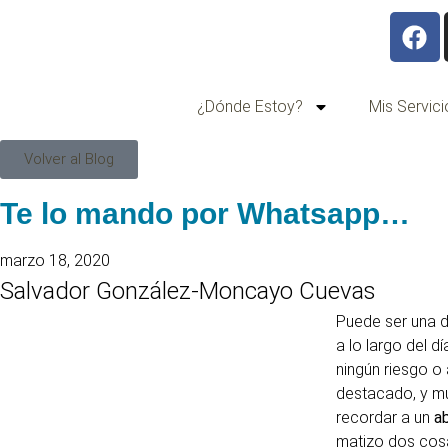
¿Dónde Estoy?
Mis Servici
Volver al Blog
Te lo mando por Whatsapp…
marzo 18, 2020
Salvador González-Moncayo Cuevas
Puede ser una 
a lo largo del dí
ningún riesgo o
destacado, y m
recordar a un
a
matizo dos cosa