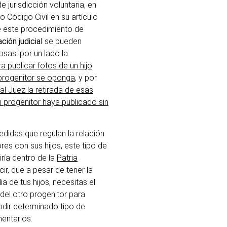
 jurisdicción voluntaria, en
 Código Civil en su artículo
e este procedimiento de
ación judicial
se pueden
osas: por un lado la
a publicar fotos de un hijo
progenitor se oponga
, y por
r al Juez la retirada de esas
 progenitor haya publicado sin
edidas que regulan la relación
res con sus hijos, este tipo de
ría dentro de la
Patria
cir, que a pesar de tener la
a de tus hijos, necesitas el
del otro progenitor para
ndir determinado tipo de
entarios.