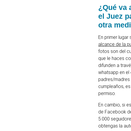
¿Qué va a
el Juez p
otra med
En primer lugar 
alcance de la p
fotos son del cu
que le haces co
difunden a trav
whatsapp en el 
padres/madres d
cumpleaños, es 
permiso.
En cambio, si es
de Facebook 
5.000 seguidore
obtengas la auto