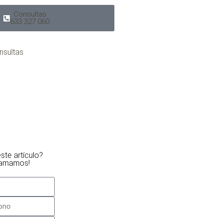
Consultas
633 327 060
nsultas
ste artículo?
llamamos!