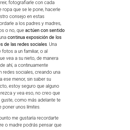
reir, fotografiarle con cada
 ropa que se le pone, hacerle
estro consejo en estas
cordarle a los padres y madres,
os o no, que
actúen con sentido
 una
continua exposición de los
s de las redes sociales
. Una
fotos a un familiar, o al
ue vea a su nieto, de manera
de ahí, a continuamente
en redes sociales, creando una
l a ese menor, sin saber su
ecto, estoy seguro que alguno
rezca y vea eso, no creo que
 guste, como más adelante te
 poner unos límites.
punto me gustaría recordarte
re o madre podrás pensar que