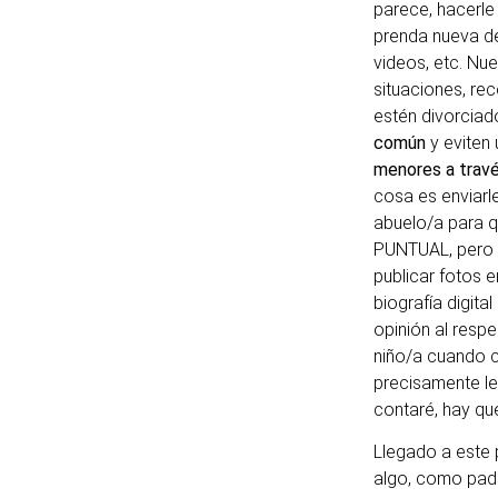
parece, hacerle 
prenda nueva de
videos, etc. Nu
situaciones, re
estén divorciad
común
y eviten
menores a travé
cosa es enviarle 
abuelo/a para q
PUNTUAL, pero 
publicar fotos 
biografía digita
opinión al resp
niño/a cuando c
precisamente le
contaré, hay que
Llegado a este 
algo, como pad