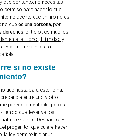
 y que por tanto, no necesitas
o permiso para hacer lo que
míteme decirte que un hijo no es
sino que
es una persona
, por
s derechos
, entre otros muchos
amental al Honor, Intimidad y
 tal y como reza nuestra
pañola.
re si no existe
miento?
ño que hasta para este tema,
screpancia entre uno y otro
 me parece lamentable, pero sí,
 tenido que llevar varios
 naturaleza en el Despacho. Por
uel progenitor que quiere hacer
 la ley permite iniciar un