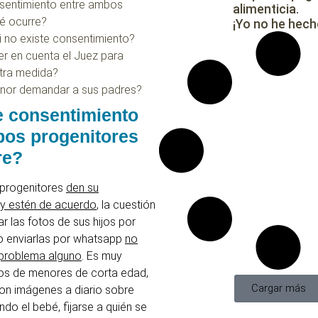
nsentimiento entre ambos
alimenticia.
é ocurre?
¡Yo no he hech
i no existe consentimiento?
er en cuenta el Juez para
tra medida?
nor demandar a sus padres?
e consentimiento
bos progenitores
re?
progenitores
den su
 y estén de acuerdo
, la cuestión
r las fotos de sus hijos por
o enviarlas por whatsapp
no
 problema alguno
. Es muy
sos de menores de corta edad,
Cargar más
on imágenes a diario sobre
do el bebé, fijarse a quién se