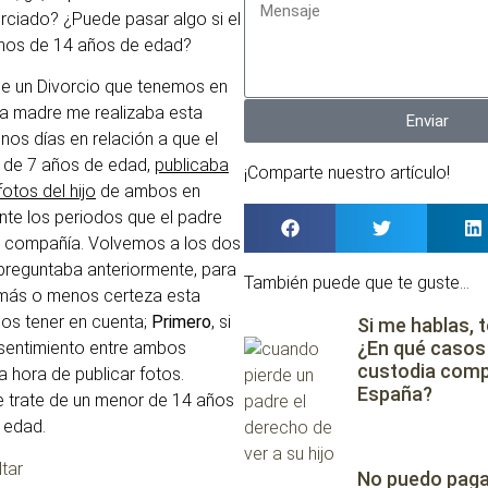
rciado? ¿Puede pasar algo si el
nos de 14 años de edad?
 de un Divorcio que tenemos en
a madre me realizaba esta
Enviar
nos días en relación a que el
o de 7 años de edad,
publicaba
¡Comparte nuestro artículo!
otos del hijo
de ambos en
te los periodos que el padre
u compañía. Volvemos a los dos
preguntaba anteriormente, para
También puede que te guste...
más o menos certeza esta
os tener en cuenta;
Primero
, si
Si me hablas, 
¿En qué casos 
sentimiento entre ambos
custodia comp
a hora de publicar fotos.
España?
se trate de un menor de 14 años
 edad.
tar
No puedo paga