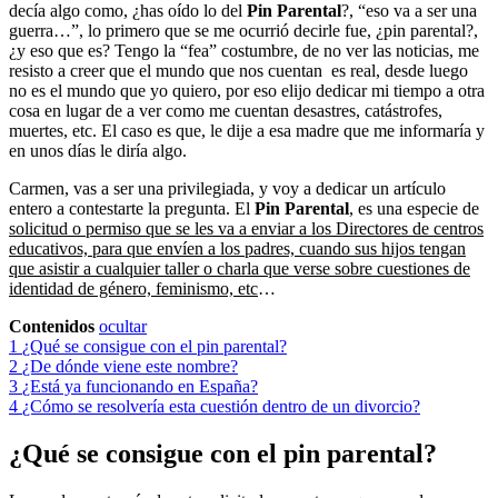
decía algo como, ¿has oído lo del
Pin Parental
?, “eso va a ser una
guerra…”, lo primero que se me ocurrió decirle fue, ¿pin parental?,
¿y eso que es? Tengo la “fea” costumbre, de no ver las noticias, me
resisto a creer que el mundo que nos cuentan es real, desde luego
no es el mundo que yo quiero, por eso elijo dedicar mi tiempo a otra
cosa en lugar de a ver como me cuentan desastres, catástrofes,
muertes, etc. El caso es que, le dije a esa madre que me informaría y
en unos días le diría algo.
Carmen, vas a ser una privilegiada, y voy a dedicar un artículo
entero a contestarte la pregunta. El
Pin Parental
, es una especie de
solicitud o permiso que se les va a enviar a los Directores de centros
educativos, para que envíen a los padres, cuando sus hijos tengan
que asistir a cualquier taller o charla que verse sobre cuestiones de
identidad de género, feminismo, etc
…
Contenidos
ocultar
1
¿Qué se consigue con el pin parental?
2
¿De dónde viene este nombre?
3
¿Está ya funcionando en España?
4
¿Cómo se resolvería esta cuestión dentro de un divorcio?
¿Qué se consigue con el pin parental?