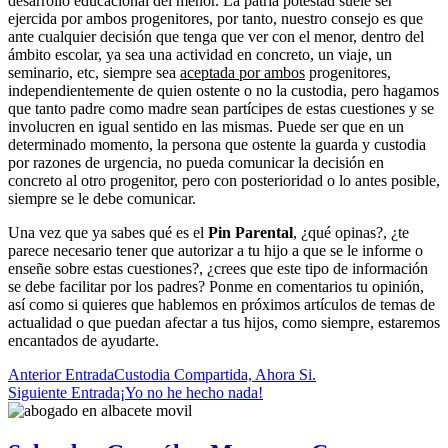
desarrollo educacional del menor. La patria potestad suele ser
ejercida por ambos progenitores, por tanto, nuestro consejo es que
ante cualquier decisión que tenga que ver con el menor, dentro del
ámbito escolar, ya sea una actividad en concreto, un viaje, un
seminario, etc, siempre sea
aceptada por ambos
progenitores,
independientemente de quien ostente o no la custodia, pero hagamos
que tanto padre como madre sean partícipes de estas cuestiones y se
involucren en igual sentido en las mismas. Puede ser que en un
determinado momento, la persona que ostente la guarda y custodia
por razones de urgencia, no pueda comunicar la decisión en
concreto al otro progenitor, pero con posterioridad o lo antes posible,
siempre se le debe comunicar.
Una vez que ya sabes qué es el
Pin Parental
, ¿qué opinas?, ¿te
parece necesario tener que autorizar a tu hijo a que se le informe o
enseñe sobre estas cuestiones?, ¿crees que este tipo de información
se debe facilitar por los padres? Ponme en comentarios tu opinión,
así como si quieres que hablemos en próximos artículos de temas de
actualidad o que puedan afectar a tus hijos, como siempre, estaremos
encantados de ayudarte.
Anterior Entrada
Custodia Compartida, Ahora Si.
Siguiente Entrada
¡Yo no he hecho nada!