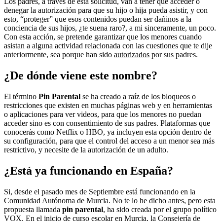
Los padres, a través de esta solicitud, van a tener que acceder o
denegar la autorización para que su hijo o hija pueda asistir, y con
esto, “proteger” que esos contenidos puedan ser dañinos a la
conciencia de sus hijos, ¿te suena raro?, a mi sinceramente, un poco.
Con esta acción, se pretende garantizar que los menores cuando
asistan a alguna actividad relacionada con las cuestiones que te dije
anteriormente, sea porque han sido
autorizados
por sus padres.
¿De dónde viene este nombre?
El término
Pin Parental
se ha creado a raíz de los bloqueos o
restricciones que existen en muchas páginas web y en herramientas
o aplicaciones para ver videos, para que los menores no puedan
acceder sino es con consentimiento de sus padres. Plataformas que
conocerás como Netflix o HBO, ya incluyen esta opción dentro de
su configuración, para que el control del acceso a un menor sea más
restrictivo, y necesite de la autorización de un adulto.
¿Está ya funcionando en España?
Si, desde el pasado mes de Septiembre está funcionando en la
Comunidad Autónoma de Murcia. No te lo he dicho antes, pero esta
propuesta llamada
pin parental
, ha sido creada por el grupo político
VOX. En el inicio de curso escolar en Murcia, la Consejería de