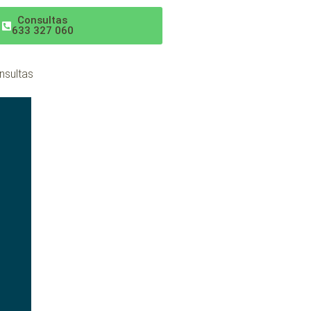
Consultas
633 327 060
nsultas