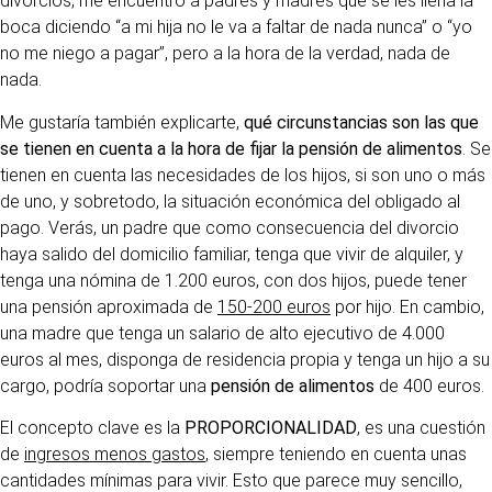
divorcios, me encuentro a padres y madres que se les llena la
boca diciendo “a mi hija no le va a faltar de nada nunca” o “yo
no me niego a pagar”, pero a la hora de la verdad, nada de
nada.
Me gustaría también explicarte,
qué circunstancias son las que
se tienen en cuenta a la hora de fijar la pensión de alimentos
. Se
tienen en cuenta las necesidades de los hijos, si son uno o más
de uno, y sobretodo, la situación económica del obligado al
pago. Verás, un padre que como consecuencia del divorcio
haya salido del domicilio familiar, tenga que vivir de alquiler, y
tenga una nómina de 1.200 euros, con dos hijos, puede tener
una pensión aproximada de
150-200 euros
por hijo. En cambio,
una madre que tenga un salario de alto ejecutivo de 4.000
euros al mes, disponga de residencia propia y tenga un hijo a su
cargo, podría soportar una
pensión de alimentos
de 400 euros.
El concepto clave es la
PROPORCIONALIDAD
, es una cuestión
de
ingresos menos gastos
, siempre teniendo en cuenta unas
cantidades mínimas para vivir. Esto que parece muy sencillo,