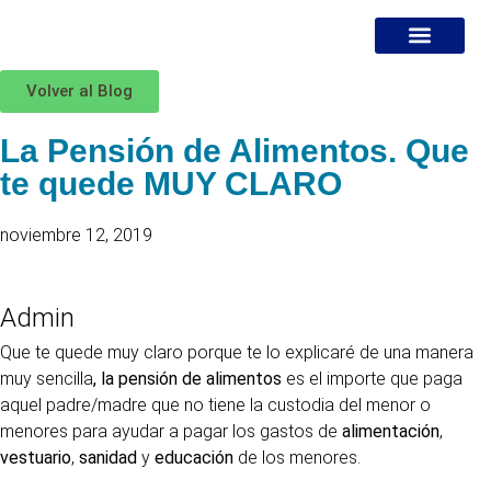
Volver al Blog
¿DÓNDE ESTOY?
MIS SERVICIOS
ESPECIALISTA EN DIVORCI
BLOG JURÍDICO
La Pensión de Alimentos. Que
te quede MUY CLARO
noviembre 12, 2019
Admin
Que te quede muy claro porque te lo explicaré de una manera
muy sencilla
, la pensión de alimentos
es el importe que paga
aquel padre/madre que no tiene la custodia del menor o
menores para ayudar a pagar los gastos de
alimentación
,
vestuario
,
sanidad
y
educación
de los menores.