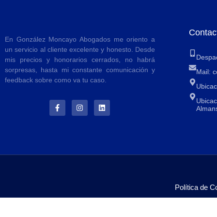
Contac
En González Moncayo Abogados me oriento a
un servicio al cliente excelente y honesto. Desde
Despa
mis precios y honorarios cerrados, no habrá
sorpresas, hasta mi constante comunicación y
Mail:
feedback sobre como va tu caso.
Ubicac
Ubicac
Almans
Política de C